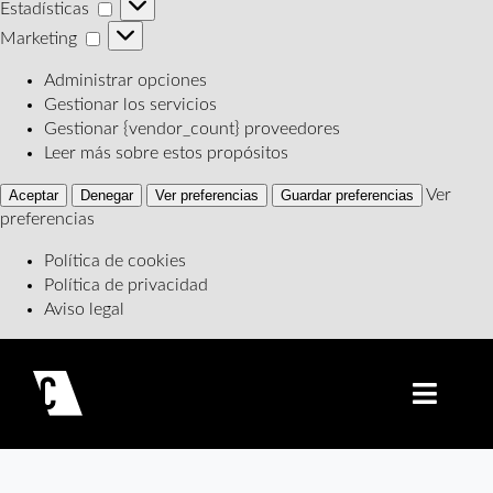
Estadísticas
Estadísticas
Marketing
Marketing
Administrar opciones
Gestionar los servicios
Gestionar {vendor_count} proveedores
Leer más sobre estos propósitos
Ver
Aceptar
Denegar
Ver preferencias
Guardar preferencias
preferencias
Política de cookies
Política de privacidad
Aviso legal
Saltar
al
contenido
Toggle
Navigatio
Qué hacemos