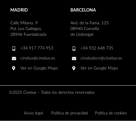
MADRID
BARCELONA
Calle Milano, 9
Avd. de la Fama, 125
Pol. Los Gallegos.
08940 Cornellá
28946 Fuenlabrada
de Llobregat
+34 917 774 953
+34 932 648 735
cinelux@cinelux.es
cineluxbcn@cinelux.es
Ver en Google Maps
Ver en Google Maps
©2025 Cinelux – Todos los derechos reservados.
Aviso legal
Política de privacidad
Política de cookies