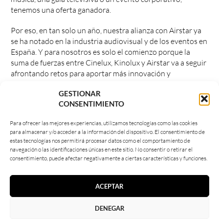
tenemos una oferta ganadora.
Por eso, en tan solo un año, nuestra alianza con Airstar ya
se ha notado en la industria audiovisual y de los eventos en
España. Y para nosotros es solo el comienzo porque la
suma de fuerzas entre Cinelux, Kinolux y Airstar va a seguir
afrontando retos para aportar más innovación y
creatividad al servicio de los eventos, la televisión, el cine y
GESTIONAR
los grandes espectáculos.
CONSENTIMIENTO
Sin duda la nuestra es una alianza brillante… en todos los
Para ofrecer las mejores experiencias, utilizamos tecnologías como las cookies
sentidos.
para almacenar y/o acceder a la información del dispositivo. El consentimiento de
estas tecnologías nos permitirá procesar datos como el comportamiento de
Buscar:
navegación o las identificaciones únicas en este sitio. No consentir o retirar el
consentimiento, puede afectar negativamente a ciertas características y funciones.
ALIANZAS
,
CINELUX
,
PARASOL MEDIA
ACEPTAR
DENEGAR
ARTÍCULOS RELACIONADOS