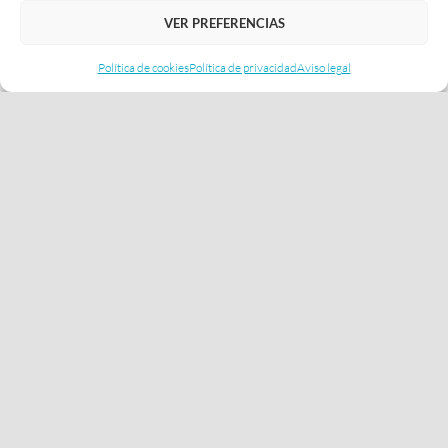
VER PREFERENCIAS
Política de cookies
Política de privacidad
Aviso legal
Más de treinta años dando vida
con la luz a las ideas creativas
de la televisión y el espectáculo.
Quienes somos
Qué hacemos
Proyectos
Blog
ESG