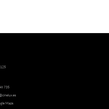
 125
48 735
@cinelux.es
ogle Maps