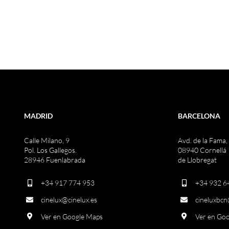
MADRID
BARCELONA
Calle Milano, 9
Avd. de la Fama,
Pol. Los Gallegos.
08940 Cornellá
28946 Fuenlabrada
de Llobregat
+34 917 774 953
+34 932 6
cinelux@cinelux.es
cineluxbcn
Ver en Google Maps
Ver en Go