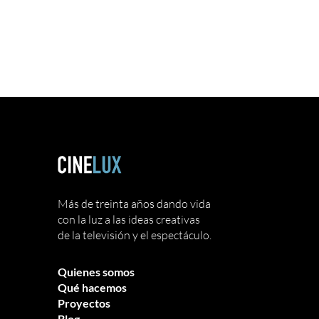
Más de treinta años dando vida
con la luz a las ideas creativas
de la televisión y el espectáculo.
Quienes somos
Qué hacemos
Proyectos
Blog